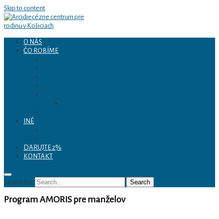
Skip to content
O NÁS
ČO ROBÍME
Arcidiecézne centrum
KURZY PRÍPRAVY NA MANŽELSTVO
„SLUŽBA UCHA“ pre manželov
VERIACI PO CIVILNOM ROZVODE
pre rodinu v Košiciach
KRESŤANSKÝ KOUČING
PREVENCIA
Formácia pre pastoráciu rodín
LAKTAČNÉ PORADENSTVO
INÉ
Spolupráca
Komisia pre pastoráciu rodín
DARUJTE 2%
KONTAKT
Search for:
Search
Program AMORIS pre manželov