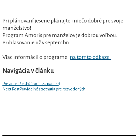
Pri plánovaní jesene plánujte i niečo dobré pre svoje
manželstvo!
Program Amoris pre manželov je dobrou voľbou.
Prihlasovanie už v septembri…
Viac informácií o programe:
na tomto odkaze.
Navigácia v článku
Previous Post
Púť rodín za nami :-)
Next Post
Pravidelné stretnutia pre rozvedených