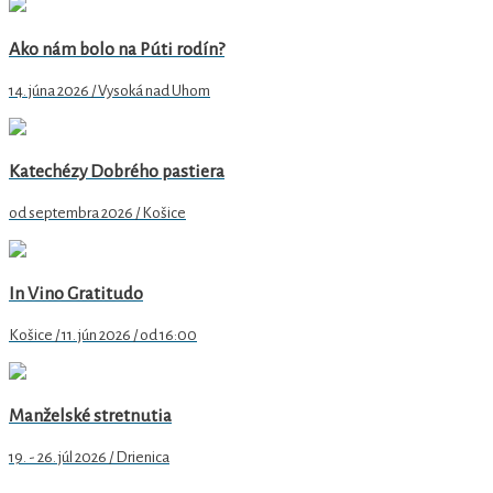
Ako nám bolo na Púti rodín?
14. júna 2026 / Vysoká nad Uhom
Katechézy Dobrého pastiera
od septembra 2026 / Košice
In Vino Gratitudo
Košice / 11. jún 2026 / od 16:00
Manželské stretnutia
19. - 26. júl 2026 / Drienica
Arcidiecézne centrum pre rodinu v Košiciach