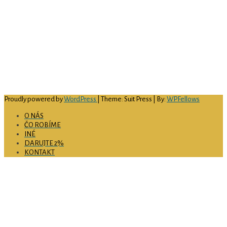
Hlavná 79/89
040 01 Košice
email
: rodina@abuke.sk
web
: www.rodinake.sk
facebook:
acrke
IČO:
51 697 726
číslo bankového účtu:
SK69 0900 0000 0051 4594 9156
Proudly powered by
WordPress
| Theme: Suit Press | By:
WPFellows
O NÁS
ČO ROBÍME
INÉ
DARUJTE 2%
KONTAKT