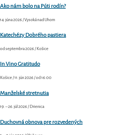
a
r
Ako nám bolo na Púti rodín?
c
r
h
c
14. júna 2026 / Vysoká nad Uhom
h
f
o
Katechézy Dobrého pastiera
r
:
od septembra 2026 / Košice
In Vino Gratitudo
Košice / 11. jún 2026 / od 16:00
Manželské stretnutia
19. – 26. júl 2026 / Drienica
Duchovná obnova pre rozvedených