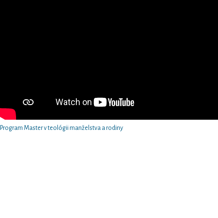
Program Master v teológii manželstva a rodiny
Arcidiecézne centrum pre rodinu v Košiciach
Hlavná 79/89
040 01 Košice
email
: rodina@abuke.sk
web
: www.rodinake.sk
facebook:
acrke