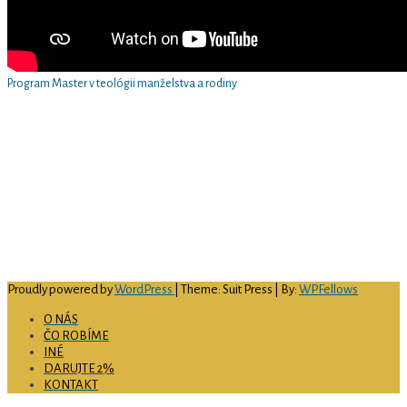
Program Master v teológii manželstva a rodiny
Arcidiecézne centrum pre rodinu v Košiciach
Hlavná 79/89
040 01 Košice
email
: rodina@abuke.sk
web
: www.rodinake.sk
facebook:
acrke
IČO:
51 697 726
číslo bankového účtu:
SK69 0900 0000 0051 4594 9156
Proudly powered by
WordPress
| Theme: Suit Press | By:
WPFellows
O NÁS
ČO ROBÍME
INÉ
DARUJTE 2%
KONTAKT