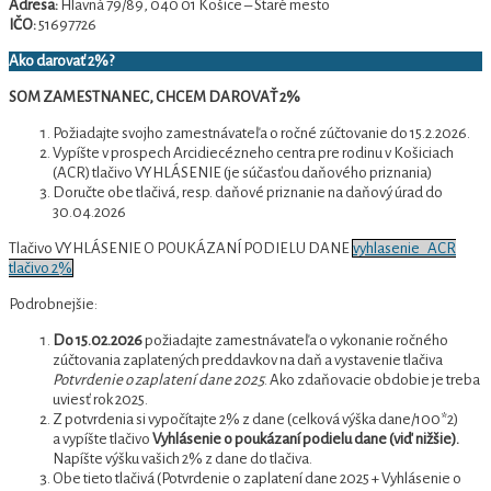
Adresa:
Hlavná 79/89, 040 01 Košice – Staré mesto
IČO:
51697726
Ako darovať 2%?
SOM ZAMESTNANEC, CHCEM DAROVAŤ 2%
Požiadajte svojho zamestnávateľa o ročné zúčtovanie do 15.2.2026.
Vypíšte v prospech Arcidiecézneho centra pre rodinu v Košiciach
(ACR) tlačivo VYHLÁSENIE (je súčasťou daňového priznania)
Doručte obe tlačivá, resp. daňové priznanie na daňový úrad do
30.04.2026
Tlačivo
VYHLÁSENIE O POUKÁZANÍ PODIELU DANE
vyhlasenie_ACR
tlačivo 2%
Podrobnejšie:
Do 15.02.2026
požiadajte zamestnávateľa o vykonanie ročného
zúčtovania zaplatených preddavkov na daň a vystavenie tlačiva
Potvrdenie o zaplatení dane 2025
. Ako zdaňovacie obdobie je treba
uviesť rok 2025.
Z potvrdenia si vypočítajte 2% z dane (celková výška dane/100*2)
a vypíšte tlačivo
Vyhlásenie o poukázaní podielu dane (viď nižšie).
Napíšte výšku vašich 2% z dane do tlačiva.
Obe tieto tlačivá (Potvrdenie o zaplatení dane 2025 + Vyhlásenie o