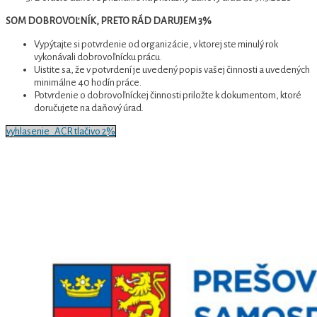
SOM DOBROVOĽNÍK, PRETO RÁD DARUJEM 3%
Vypýtajte si potvrdenie od organizácie, v ktorej ste minulý rok
vykonávali dobrovoľnícku prácu.
Uistite sa, že v potvrdení je uvedený popis vašej činnosti a uvedených
minimálne 40 hodín práce.
Potvrdenie o dobrovoľníckej činnosti priložte k dokumentom, ktoré
doručujete na daňový úrad.
vyhlasenie_ACR tlačivo 2%