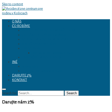
Skip to content
O NÁS
ČO ROBÍME
Arcidiecézne centrum
KURZY PRÍPRAVY NA MANŽELSTVO
„SLUŽBA UCHA“ pre manželov
VERIACI PO CIVILNOM ROZVODE
pre rodinu v Košiciach
KRESŤANSKÝ KOUČING
PREVENCIA
Formácia pre pastoráciu rodín
LAKTAČNÉ PORADENSTVO
INÉ
Spolupráca
Komisia pre pastoráciu rodín
DARUJTE 2%
KONTAKT
Search for:
Search
Darujte nám 2%