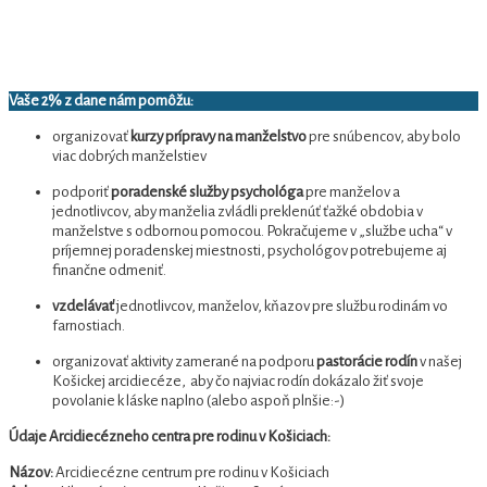
Vaše 2% z dane nám pomôžu:
organizovať
kurzy prípravy na manželstvo
pre snúbencov, aby bolo
viac dobrých manželstiev
podporiť
poradenské služby psychológa
pre manželov a
jednotlivcov, aby manželia zvládli preklenúť ťažké obdobia v
manželstve s odbornou pomocou. Pokračujeme v „službe ucha“ v
príjemnej poradenskej miestnosti, psychológov potrebujeme aj
finančne odmeniť.
vzdelávať
jednotlivcov, manželov, kňazov pre službu rodinám vo
farnostiach.
organizovať aktivity zamerané na podporu
pastorácie rodín
v našej
Košickej arcidiecéze,
aby čo najviac rodín dokázalo žiť svoje
povolanie k láske naplno (alebo aspoň plnšie:-)
Údaje Arcidiecézneho centra pre rodinu v Košiciach:
Názov:
Arcidiecézne centrum pre rodinu v Košiciach