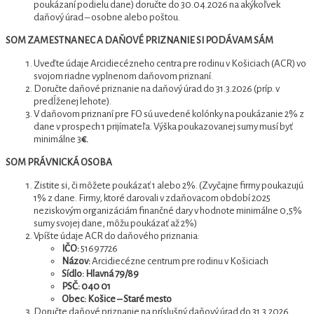
poukázaní podielu dane) doručte do 30.04.2026 na akýkoľvek
daňový úrad – osobne alebo poštou.
SOM ZAMESTNANEC A DAŇOVÉ PRIZNANIE SI PODÁVAM SÁM
Uveďte údaje Arcidiecézneho centra pre rodinu v Košiciach (ACR) vo
svojom riadne vyplnenom daňovom priznaní.
Doručte daňové priznanie na daňový úrad do 31.3.2026 (príp. v
predĺženej lehote).
V daňovom priznaní pre FO sú uvedené kolónky na poukázanie 2% z
dane v prospech 1 prijímateľa. Výška poukazovanej sumy musí byť
minimálne 3
€.
SOM PRÁVNICKÁ OSOBA
Zistite si, či môžete poukázať 1 alebo 2%. (Zvyčajne firmy poukazujú
1% z dane. Firmy, ktoré darovali v zdaňovacom období 2025
neziskovým organizáciám finančné dary v hodnote minimálne 0,5%
sumy svojej dane, môžu poukázať až 2%)
Vpíšte údaje ACR do daňového priznania:
IČO:
51697726
Názov:
Arcidiecézne centrum pre rodinu v Košiciach
Sídlo: Hlavná 79/89
PSČ: 040 01
Obec: Košice – Staré mesto
Doručte daňové priznanie na príslušný daňový úrad do 31.3.2026