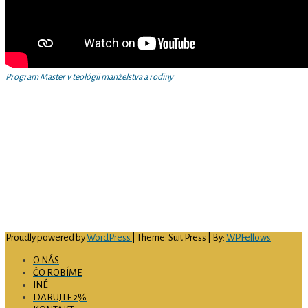
Program Master v teológii manželstva a rodiny
Arcidiecézne centrum pre rodinu v Košiciach
Hlavná 79/89
040 01 Košice
email
: rodina@abuke.sk
web
: www.rodinake.sk
facebook:
acrke
IČO:
51 697 726
číslo bankového účtu:
SK69 0900 0000 0051 4594 9156
Proudly powered by
WordPress
| Theme: Suit Press | By:
WPFellows
O NÁS
ČO ROBÍME
INÉ
DARUJTE 2%