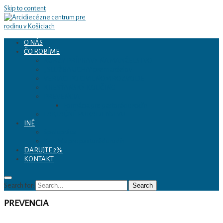
Skip to content
O NÁS
ČO ROBÍME
Arcidiecézne centrum
KURZY PRÍPRAVY NA MANŽELSTVO
„SLUŽBA UCHA“ pre manželov
VERIACI PO CIVILNOM ROZVODE
pre rodinu v Košiciach
KRESŤANSKÝ KOUČING
PREVENCIA
Formácia pre pastoráciu rodín
LAKTAČNÉ PORADENSTVO
INÉ
Spolupráca
Komisia pre pastoráciu rodín
DARUJTE 2%
KONTAKT
Search for:
Search
PREVENCIA