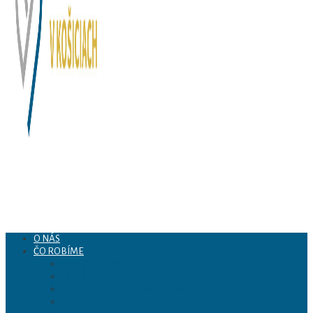
O NÁS
ČO ROBÍME
Arcidiecézne centrum
KURZY PRÍPRAVY NA MANŽELSTVO
„SLUŽBA UCHA“ pre manželov
VERIACI PO CIVILNOM ROZVODE
pre rodinu v Košiciach
KRESŤANSKÝ KOUČING