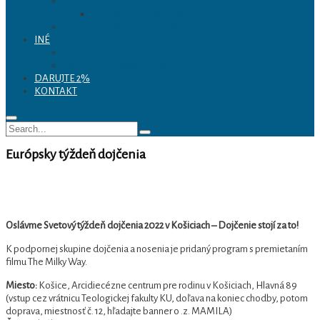
PREVENCIA
Formácia pre pastoráciu rodín
LAKTAČNÉ PORADENSTVO
INÉ
Spolupráca
Komisia pre pastoráciu rodín
DARUJTE 2%
KONTAKT
Search
Search
for:
Európsky týždeň dojčenia
Oslávme Svetový týždeň dojčenia 2022 v Košiciach – Dojčenie stojí za to!
K podpornej skupine dojčenia a nosenia je pridaný program s premietaním
filmu The Milky Way.
Miesto:
Košice, Arcidiecézne centrum pre rodinu v Košiciach, Hlavná 89
(vstup cez vrátnicu Teologickej fakulty KU, doľava na koniec chodby, potom
doprava, miestnosť č. 12, hľadajte banner o .z. MAMILA)