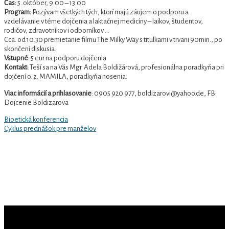
Čas:
5. október, 9.00 – 13.00
Program:
Pozývam všetkých tých, ktorí majú záujem o podporu a
vzdelávanie v téme dojčenia a laktačnej medicíny – laikov, študentov,
rodičov, zdravotníkov i odborníkov …
Cca. od 10.30 premietanie filmu The Milky Way s titulkami v trvani 90min., po
skončení diskusia.
Vstupné:
5 eur na podporu dojčenia
Kontakt:
Teší sa na Vás Mgr. Adela Boldižárová, profesionálna poradkyňa pri
dojčení o. z. MAMILA, poradkyňa nosenia.
Viac informácií a prihlasovanie
: 0905 920 977, boldizarovi@yahoo.de, FB:
Dojcenie Boldizarova
Previous
Navigácia
Bioetická konferencia
Post
Next
Cyklus prednášok pre manželov
v
Post
článku