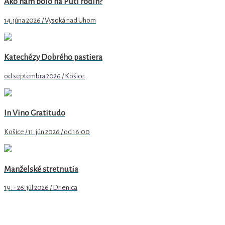
Ako nám bolo na Púti rodín?
14. júna 2026 / Vysoká nad Uhom
Katechézy Dobrého pastiera
od septembra 2026 / Košice
In Vino Gratitudo
Košice / 11. jún 2026 / od 16:00
Manželské stretnutia
19. - 26. júl 2026 / Drienica
Arcidiecézne centrum pre rodinu v Košiciach
Hlavná 79/89
040 01 Košice