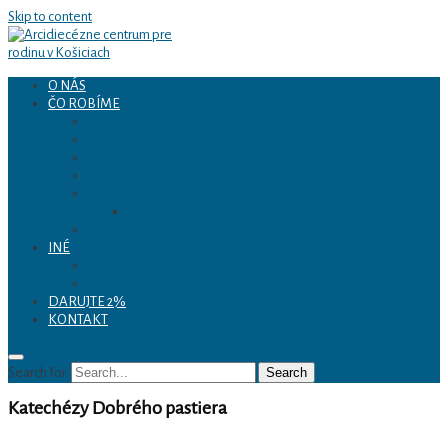
Skip to content
O NÁS
ČO ROBÍME
Arcidiecézne centrum
KURZY PRÍPRAVY NA MANŽELSTVO
„SLUŽBA UCHA“ pre manželov
VERIACI PO CIVILNOM ROZVODE
pre rodinu v Košiciach
KRESŤANSKÝ KOUČING
PREVENCIA
Formácia pre pastoráciu rodín
LAKTAČNÉ PORADENSTVO
INÉ
Spolupráca
Komisia pre pastoráciu rodín
DARUJTE 2%
KONTAKT
Search for:
Search
Katechézy Dobrého pastiera