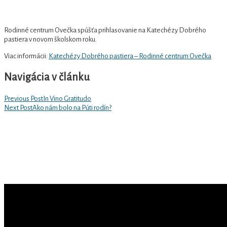
Rodinné centrum Ovečka spúšťa prihlasovanie na Katechézy Dobrého
pastiera v novom školskom roku.
Viac informácii:
Katechézy Dobrého pastiera – Rodinné centrum Ovečka
Navigácia v článku
Previous Post
In Vino Gratitudo
Next Post
Ako nám bolo na Púti rodín?