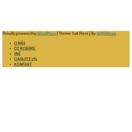
web
: www.rodinake.sk
facebook:
acrke
IČO:
51 697 726
číslo bankového účtu:
SK69 0900 0000 0051 4594 9156
Proudly powered by
WordPress
| Theme: Suit Press | By:
WPFellows
O NÁS
ČO ROBÍME
INÉ
DARUJTE 2%
KONTAKT