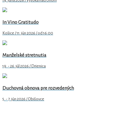
14. júna 2026 / Vysoká nad Uhom
In Vino Gratitudo
Košice / 11. jún 2026 / od 16:00
Manželské stretnutia
19. - 26. júl 2026 / Drienica
Duchovná obnova pre rozvedených
5. - 7. jún 2026 / Obišovce
Arcidiecézne centrum pre rodinu v Košiciach
Hlavná 79/89
040 01 Košice
email
: rodina@abuke.sk