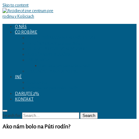
Skip to content
O NÁS
ČO ROBÍME
Arcidiecézne centrum
KURZY PRÍPRAVY NA MANŽELSTVO
„SLUŽBA UCHA“ pre manželov
VERIACI PO CIVILNOM ROZVODE
pre rodinu v Košiciach
KRESŤANSKÝ KOUČING
PREVENCIA
Formácia pre pastoráciu rodín
LAKTAČNÉ PORADENSTVO
INÉ
Spolupráca
Komisia pre pastoráciu rodín
DARUJTE 2%
KONTAKT
Search for:
Search
Ako nám bolo na Púti rodín?