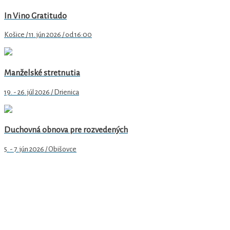
In Vino Gratitudo
Košice / 11. jún 2026 / od 16:00
Manželské stretnutia
19. - 26. júl 2026 / Drienica
Duchovná obnova pre rozvedených
5. - 7. jún 2026 / Obišovce
Arcidiecézne centrum pre rodinu v Košiciach
Hlavná 79/89
040 01 Košice
email
: rodina@abuke.sk
web
: www.rodinake.sk
facebook:
acrke