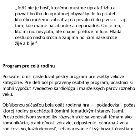
„Ježiš nie je hosť, ktorému musíme upratať izbu a 
pozvať ho iba do upratanej obývačky. Je to priateľ, 
ktorého môžeme zobrať aj na povalu či do pivnice – aj 
tam, kde máme haraburdie a neporiadok. On je ten, 
kto mi nič nevyčíta, ale chápe, pretože miluje. Hľadá 
cestu do nášho srdca a zaujíma ho, čím naše srdce 
žije a bije.“
Program pre celú rodinu
Po svätej omši nasledoval pestrý program pre všetky vekové 
kategórie. Pre deti bol pripravený osobitný program, účastníci si 
mohli vypočuť svedectvo kardiológa i manželských párov rôzneho 
veku.
Obľúbenou súčasťou bola opäť rodinná hra – „pokladovka“, počas 
ktorej rodiny prechádzali ôsmimi tematickými stanovišťami. 
Prostredníctvom symboliky rôznych sŕdc sa venovali témam ako 
komunikácia, zraniteľnosť, zdravie, odpustenie, ochrana života, 
rodičovstvo, každodennosť, sebadarovanie či výchova k čnostiam.