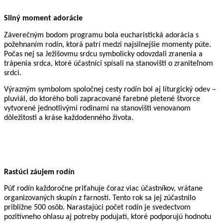
Silný moment adorácie
Záverečným bodom programu bola eucharistická adorácia s 
požehnaním rodín, ktorá patrí medzi najsilnejšie momenty púte. 
Počas nej sa Ježišovmu srdcu symbolicky odovzdali zranenia a 
trápenia srdca, ktoré účastníci spísali na stanovišti o zraniteľnom 
srdci. 
Výrazným symbolom spoločnej cesty rodín bol aj liturgický odev – 
pluviál, do ktorého boli zapracované farebné pletené štvorce 
vytvorené jednotlivými rodinami na stanovišti venovanom 
dôležitosti a kráse každodenného života.
Rastúci záujem rodín
Púť rodín každoročne priťahuje čoraz viac účastníkov, vrátane 
organizovaných skupín z farností. Tento rok sa jej zúčastnilo 
približne 500 osôb. Narastajúci počet rodín je svedectvom 
pozitívneho ohlasu aj potreby podujatí, ktoré podporujú hodnotu 