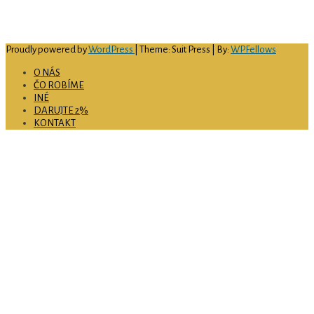
IČO:
51 697 726
číslo bankového účtu:
SK69 0900 0000 0051 4594 9156
Proudly powered by
WordPress
| Theme: Suit Press | By:
WPFellows
O NÁS
ČO ROBÍME
INÉ
DARUJTE 2%
KONTAKT