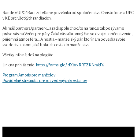
Rande v UPC? Radi zdieľame pozvánku od spoločenstva Christoforus a UPC
v KE pre všetkých randiacich.
Ak máš partnera/partnerku a radi spolu chodíte na rande tak pozývame
práve vás na Večer pre páry. Čaká vás súkromný čas vo dvojici, občerstvenie,
príjemná atmosféra… A hostia – manželský pár, ktorí nám povedia svoje
svedectvo o tom, aká bola ich cesta do manželstva.
Všetky info nájdeš na plagáte.
Link na prihlásenie:
https://forms.gle/idX8rxRRTZKNrakF6
Previous
Navigácia
Program Amoris pre manželov
Post
Next
Pravidelné stretnutia pre rozvedených kresťanov
v
Post
článku