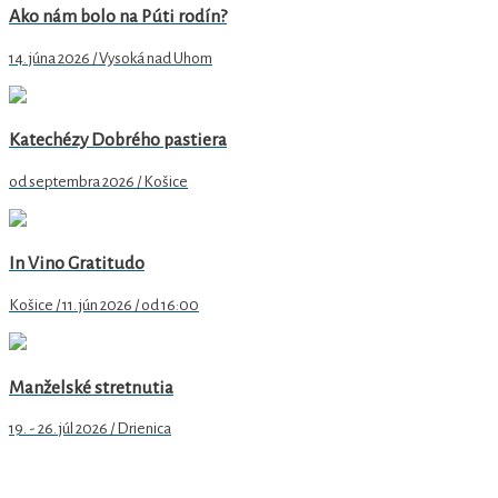
Ako nám bolo na Púti rodín?
14. júna 2026 / Vysoká nad Uhom
Katechézy Dobrého pastiera
od septembra 2026 / Košice
In Vino Gratitudo
Košice / 11. jún 2026 / od 16:00
Manželské stretnutia
19. - 26. júl 2026 / Drienica
Arcidiecézne centrum pre rodinu v Košiciach
Hlavná 79/89