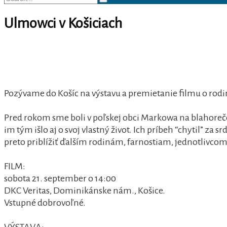
Search
for:
Ulmowci v Košiciach
Pozývame do Košíc na výstavu a premietanie filmu o ro
Pred rokom sme boli v poľskej obci Markowa na blahoreč
im tým išlo aj o svoj vlastný život. Ich príbeh “chytil” za 
preto priblížiť ďalším rodinám, farnostiam, jednotlivcom
FILM:
sobota 21. september o 14:00
DKC Veritas, Dominikánske nám., Košice.
Vstupné dobrovoľné.