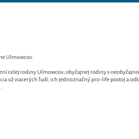
dine Ulmowcov.
ení celej rodiny Ulmowcov; obyčajnej rodiny s neobyčajno
srdcia už viacerých ľudí, ich jednoznačný pro-life postoj a o
.