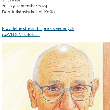
VÝSTAVA:
20.- 29. september 2024
Dominikánsky kostol, Košice
Previous
Navigácia
Pravidelné stretnutia pre rozvedených
Post
Next
rozVEDENÍ k Bohu I.
v
Post
článku