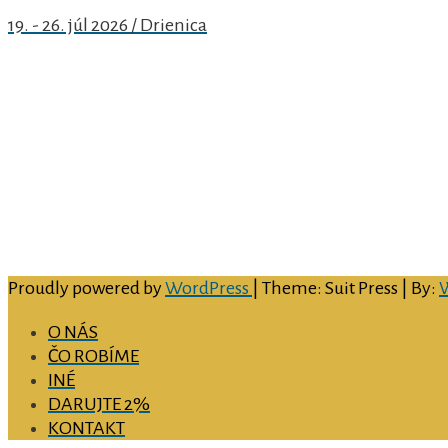
19. - 26. júl 2026 / Drienica
Arcidiecézne centrum pre rodinu v Košiciach
Hlavná 79/89
040 01 Košice
email
: rodina@abuke.sk
web
: www.rodinake.sk
facebook:
acrke
IČO:
51 697 726
číslo bankového účtu:
SK69 0900 0000 0051 4594 9156
Proudly powered by
WordPress
| Theme: Suit Press | By:
O NÁS
ČO ROBÍME
INÉ
DARUJTE 2%
KONTAKT