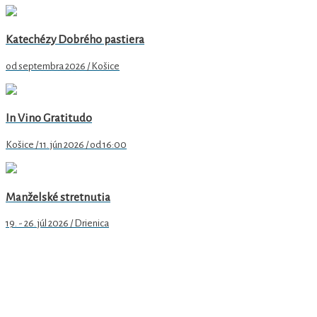
Katechézy Dobrého pastiera
od septembra 2026 / Košice
In Vino Gratitudo
Košice / 11. jún 2026 / od 16:00
Manželské stretnutia
19. - 26. júl 2026 / Drienica
Arcidiecézne centrum pre rodinu v Košiciach
Hlavná 79/89
040 01 Košice
email
: rodina@abuke.sk
web
: www.rodinake.sk
facebook:
acrke