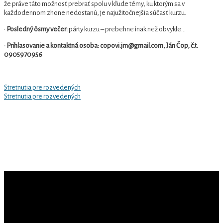
že práve táto možnosť prebrať spolu v kľude témy, ku ktorým sa v
každodennom zhone nedostanú, je najužitočnejšia súčasť kurzu.
·
Posledný ôsmy večer:
párty kurzu – prebehne inak než obvykle…
· Prihlasovanie a kontaktná osoba: copovi.jm@gmail.com, Ján Čop, č.t.
0905970956
Previous
Navigácia
Stretnutia pre rozvedených
Post
Next
Stretnutia pre rozvedených
v
Post
článku