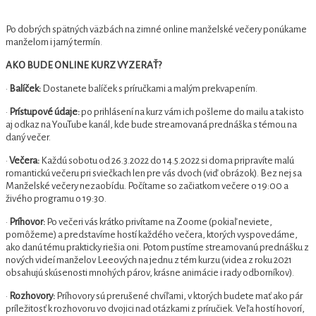
Po dobrých spätných väzbách na zimné online manželské večery ponúkame
manželom i jarný termín.
AKO BUDE ONLINE KURZ VYZERAŤ?
·
Balíček:
Dostanete balíček s príručkami a malým prekvapením.
·
Prístupové údaje:
po prihlásení na kurz vám ich pošleme do mailu a tak isto
aj odkaz na YouTube kanál, kde bude streamovaná prednáška s témou na
daný večer.
·
Večera:
Každú sobotu od 26.3.2022 do 14.5.2022 si doma pripravíte malú
romantickú večeru pri sviečkach len pre vás dvoch (viď obrázok). Bez nej sa
Manželské večery nezaobídu. Počítame so začiatkom večere o 19:00 a
živého programu o 19:30.
·
Príhovor:
Po večeri vás krátko privítame na Zoome (pokiaľ neviete,
pomôžeme) a predstavíme hostí každého večera, ktorých vyspovedáme,
ako danú tému prakticky riešia oni. Potom pustíme streamovanú prednášku z
nových videí manželov Leeových na jednu z tém kurzu (videa z roku 2021
obsahujú skúsenosti mnohých párov, krásne animácie i rady odborníkov).
·
Rozhovory:
Príhovory sú prerušené chvíľami, v ktorých budete mať ako pár
príležitosť k rozhovoru vo dvojici nad otázkami z príručiek. Veľa hostí hovorí,