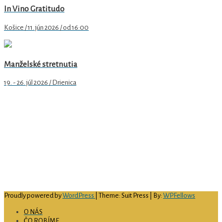
In Vino Gratitudo
Košice / 11. jún 2026 / od 16:00
Manželské stretnutia
19. - 26. júl 2026 / Drienica
Arcidiecézne centrum pre rodinu v Košiciach
Hlavná 79/89
040 01 Košice
email
: rodina@abuke.sk
web
: www.rodinake.sk
facebook:
acrke
IČO:
51 697 726
číslo bankového účtu:
SK69 0900 0000 0051 4594 9156
Proudly powered by
WordPress
| Theme: Suit Press | By:
WPFellows
O NÁS
ČO ROBÍME