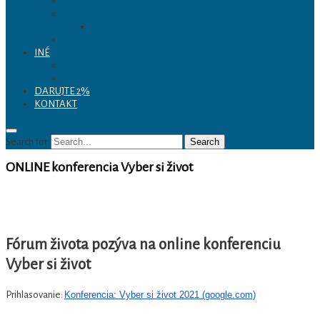
pre rodinu v Košiciach
KRESŤANSKÝ KOUČING
PREVENCIA
Formácia pre pastoráciu rodín
LAKTAČNÉ PORADENSTVO
INÉ
Spolupráca
Komisia pre pastoráciu rodín
DARUJTE 2%
KONTAKT
Search for:
Search
ONLINE konferencia Vyber si život
Fórum života pozýva na online konferenciu
Vyber si život
Prihlasovanie:
Konferencia: Vyber si život 2021 (google.com)