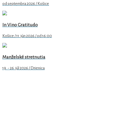
od septembra 2026 / Košice
In Vino Gratitudo
Košice / 11. jún 2026 / od 16:00
Manželské stretnutia
19. - 26. júl 2026 / Drienica
Arcidiecézne centrum pre rodinu v Košiciach
Hlavná 79/89
040 01 Košice
email
: rodina@abuke.sk
web
: www.rodinake.sk
facebook:
acrke
IČO:
51 697 726
číslo bankového účtu:
SK69 0900 0000 0051 4594 9156