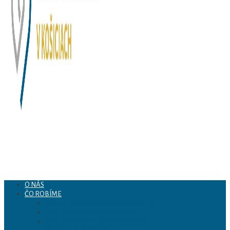
O NÁS
ČO ROBÍME
Arcidiecézne centrum
KURZY PRÍPRAVY NA MANŽELSTVO
„SLUŽBA UCHA“ pre manželov
VERIACI PO CIVILNOM ROZVODE