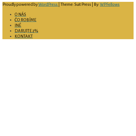
Proudly powered by
WordPress
| Theme: Suit Press | By:
WPFellows
O NÁS
ČO ROBÍME
INÉ
DARUJTE 2%
KONTAKT