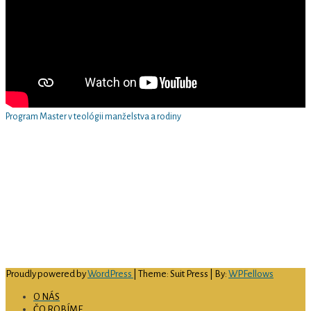
Program Master v teológii manželstva a rodiny
Arcidiecézne centrum pre rodinu v Košiciach
Hlavná 79/89
040 01 Košice
email
: rodina@abuke.sk
web
: www.rodinake.sk
facebook:
acrke
IČO:
51 697 726
číslo bankového účtu:
SK69 0900 0000 0051 4594 9156
Proudly powered by
WordPress
| Theme: Suit Press | By:
WPFellows
O NÁS
ČO ROBÍME